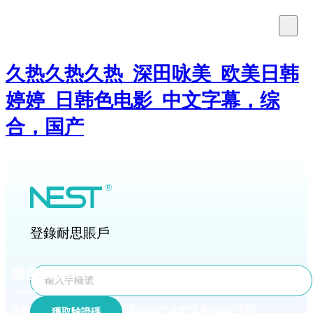
久热久热久热_深田咏美_欧美日韩
婷婷_日韩色电影_中文字幕，综
合，国产
登錄耐思賬戶
重復(fù)型&一次性筆式注射器的整體解決方案
為制藥和保健行業(yè)提供現(xiàn)代化的生產(chǎn)手段
獲取驗證碼