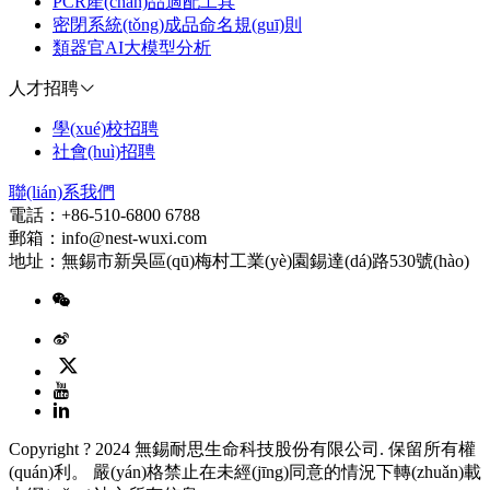
PCR產(chǎn)品適配工具
密閉系統(tǒng)成品命名規(guī)則
類器官AI大模型分析
人才招聘
學(xué)校招聘
社會(huì)招聘
聯(lián)系我們
電話：+86-510-6800 6788
郵箱：info@nest-wuxi.com
地址：無錫市新吳區(qū)梅村工業(yè)園錫達(dá)路530號(hào)
Copyright ? 2024 無錫耐思生命科技股份有限公司. 保留所有權
(quán)利。 嚴(yán)格禁止在未經(jīng)同意的情況下轉(zhuǎn)載