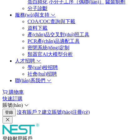
蛋白純化
小分子工序（偶聯(lián)）
罐裝制劑
分子診斷
服務(wù)與支持
COA/COC查詢與下載
資料下載
產(chǎn)品交叉對(duì)照工具
PCR產(chǎn)品適配工具
密閉系統(tǒng)定制
類器官AI大模型分析
人才招聘
學(xué)校招聘
社會(huì)招聘
聯(lián)系我們
購物車
快速訂購
賬號(hào)
沒有賬戶？建立賬號(hào)注冊(cè)
登錄
登錄耐思賬戶