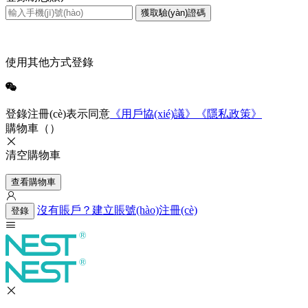
獲取驗(yàn)證碼
使用其他方式登錄
登錄注冊(cè)表示同意
《用戶協(xié)議》
《隱私政策》
購物車（
）
清空購物車
查看購物車
沒有賬戶？建立賬號(hào)注冊(cè)
登錄