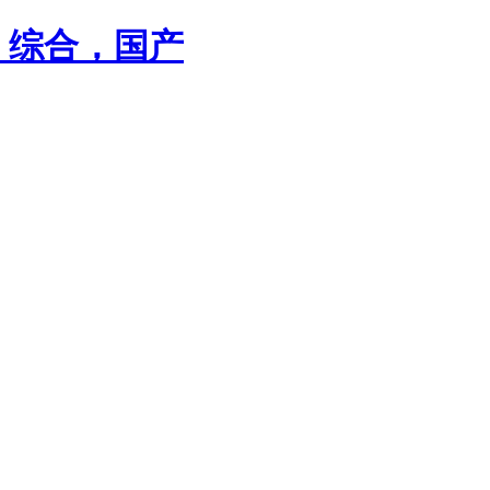
，综合，国产